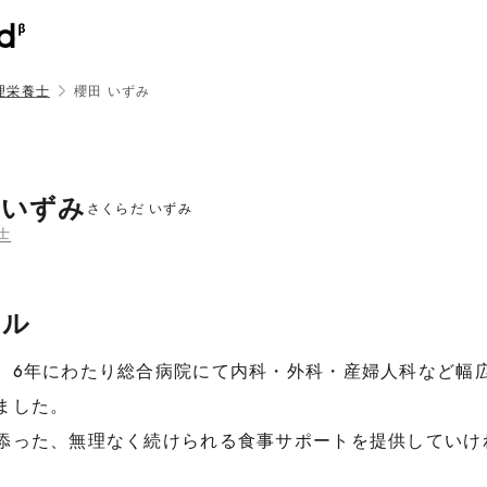
理栄養士
櫻田 いずみ
 いずみ
さくらだ いずみ
士
ール
、6年にわたり総合病院にて内科・外科・産婦人科など幅
ました。
添った、無理なく続けられる食事サポートを提供していけ